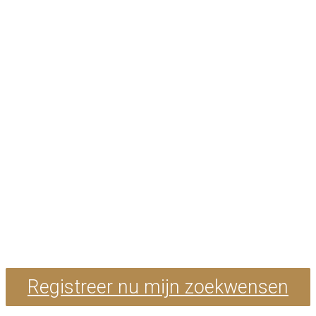
Niet gevonden wat je
zocht?
Toch nog op zoek naar
je ideale eigendom?
Laat ons weten wat je wensen zijn en we zoeken
met je mee.
Een team van experten staat voor je klaar om op
zoek te gaan naar je droomeigendom!
Registreer nu mijn zoekwensen