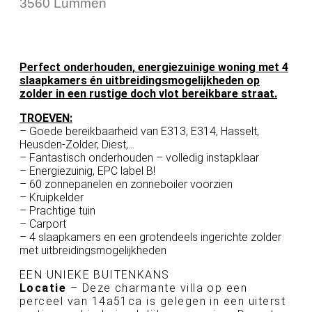
3560 Lummen
Perfect onderhouden, energiezuinige woning met 4
slaapkamers én uitbreidingsmogelijkheden op
zolder in een rustige doch vlot bereikbare straat.
TROEVEN:
– Goede bereikbaarheid van E313, E314, Hasselt,
Heusden-Zolder, Diest,…
– Fantastisch onderhouden – volledig instapklaar
– Energiezuinig, EPC label B!
– 60 zonnepanelen en zonneboiler voorzien
– Kruipkelder
– Prachtige tuin
– Carport
– 4 slaapkamers en een grotendeels ingerichte zolder
met uitbreidingsmogelijkheden
EEN UNIEKE BUITENKANS
Locatie
– Deze charmante villa op een
perceel van 14a51ca is gelegen in een uiterst