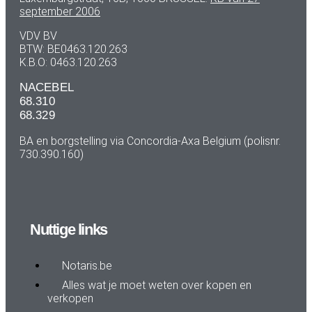
september 2006
VDV BV
BTW: BE0463.120.263
K.B.O: 0463.120.263
NACEBEL
68.310
68.329
BA en borgstelling via Concordia-Axa Belgium (polisnr.
730.390.160)
Nuttige links
Notaris.be
Alles wat je moet weten over kopen en
verkopen