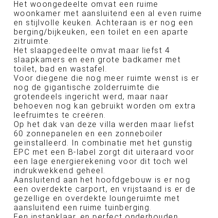
Het woongedeelte omvat een ruime
woonkamer met aansluitend een al even ruime
en stijlvolle keuken. Achteraan is er nog een
berging/bijkeuken, een toilet en een aparte
zitruimte.
Het slaapgedeelte omvat maar liefst 4
slaapkamers en een grote badkamer met
toilet, bad en wastafel.
Voor diegene die nog meer ruimte wenst is er
nog de gigantische zolderruimte die
grotendeels ingericht werd, maar naar
behoeven nog kan gebruikt worden om extra
leefruimtes te creëren.
Op het dak van deze villa werden maar liefst
60 zonnepanelen en een zonneboiler
geïnstalleerd. In combinatie met het gunstig
EPC met een B-label zorgt dit uiteraard voor
een lage energierekening voor dit toch wel
indrukwekkend geheel.
Aansluitend aan het hoofdgebouw is er nog
een overdekte carport, en vrijstaand is er de
gezellige en overdekte loungeruimte met
aansluitend een ruime tuinberging.
Een instapklaar, en perfect onderhouden