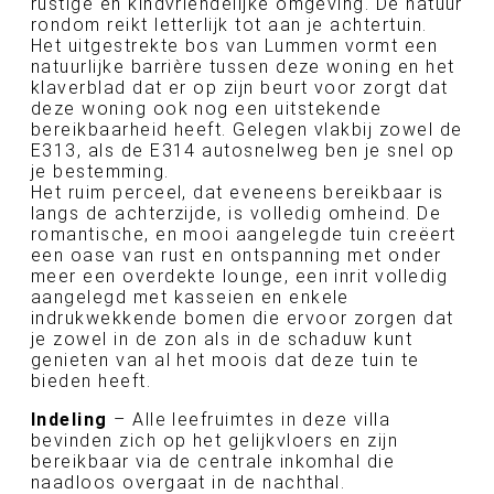
rustige en kindvriendelijke omgeving. De natuur
rondom reikt letterlijk tot aan je achtertuin.
Het uitgestrekte bos van Lummen vormt een
natuurlijke barrière tussen deze woning en het
klaverblad dat er op zijn beurt voor zorgt dat
deze woning ook nog een uitstekende
bereikbaarheid heeft. Gelegen vlakbij zowel de
E313, als de E314 autosnelweg ben je snel op
je bestemming.
Het ruim perceel, dat eveneens bereikbaar is
langs de achterzijde, is volledig omheind. De
romantische, en mooi aangelegde tuin creëert
een oase van rust en ontspanning met onder
meer een overdekte lounge, een inrit volledig
aangelegd met kasseien en enkele
indrukwekkende bomen die ervoor zorgen dat
je zowel in de zon als in de schaduw kunt
genieten van al het moois dat deze tuin te
bieden heeft.
Indeling
– Alle leefruimtes in deze villa
bevinden zich op het gelijkvloers en zijn
bereikbaar via de centrale inkomhal die
naadloos overgaat in de nachthal.